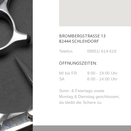
BROMBERGSTRASSE 13
82444 SCHLEHDORF
Telefon
08851/ 614 618
ÖFFNUNGSZEITEN:
MI bis FR
9:00 - 19:00 Uhr
SA
8:00 - 14:00 Uhr
Sonn- & Feiertags sowie
Montag & Dienstag geschlossen,
da bleibt die Schere zu